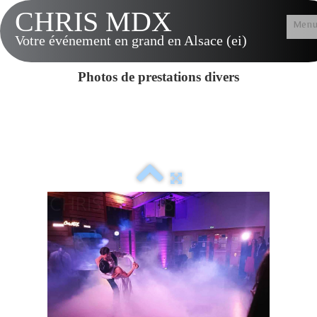
CHRIS MDX
Men
Votre événement en grand en Alsace (ei)
Accueil
Photos de prestations divers
Présentation
Tarifs & Options
Musique LIVE
Contact
Vidéos
Album