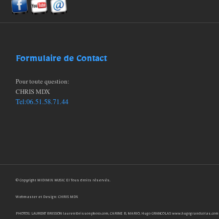
Formulaire de Contact
Pour toute question:
CHRIS MDX
Tel:06.51.58.71.44
© Copyright MIDIMIX MUSIC EI Tous droits réservés.
Webmaster et Design: CHRIS MDX
PHOTOS: LAURENT BRISSON laurentbrissonphoto.com, CARINE B, MARIO, Hugo GRANCOLAS www.hugograndcolas.com