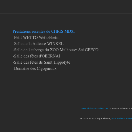
Prestations récentes de CHRIS MDX:
-Petit WETTO Wettolsheim
-Salle de la batteuse WINKEL
-Salle de l'auberge du ZOO Mulhouse: Sté GEFCO
-Salle des fêtes d'OBERNAI
-Salle des fêtes de Saint Hippolyte
-Domaine des Cigogneaux
DJ Musicien et animateur
de votre soirée CHR
chris.midimix at gmail.com,
formulaire de cont