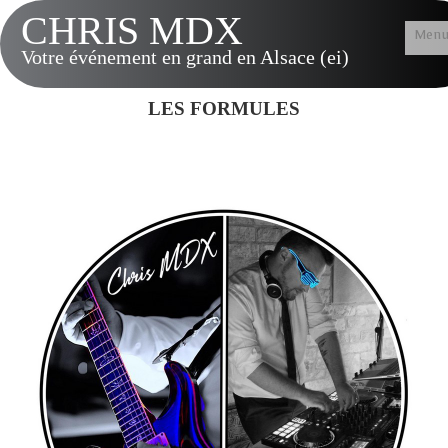
CHRIS MDX
Men
Votre événement en grand en Alsace (ei)
Accueil
LES FORMULES
Présentation
Tarifs & Options
Musique LIVE
Contact
Vidéos
Album