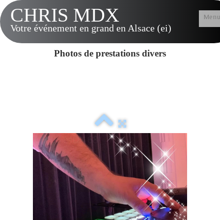
CHRIS MDX
Men
Votre événement en grand en Alsace (ei)
Accueil
Photos de prestations divers
Présentation
Tarifs & Options
Musique LIVE
Contact
Vidéos
Album