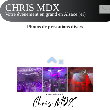
CHRIS MDX
Men
Votre événement en grand en Alsace (ei)
Accueil
Photos de prestations divers
Présentation
Tarifs & Options
Musique LIVE
Contact
Vidéos
Album