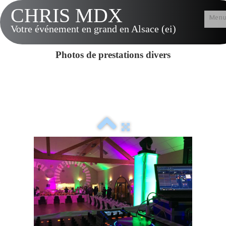
CHRIS MDX
Men
Votre événement en grand en Alsace (ei)
Accueil
Photos de prestations divers
Présentation
Tarifs & Options
Musique LIVE
Contact
Vidéos
Album