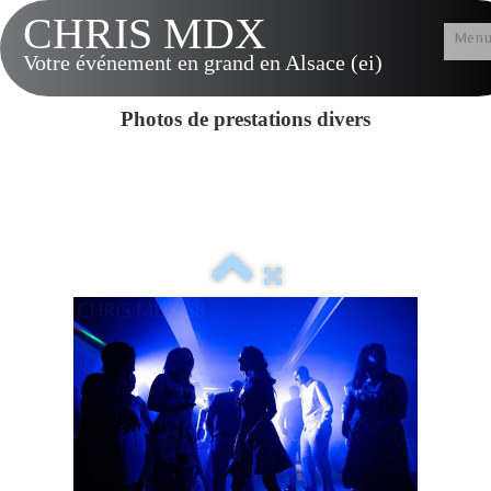
CHRIS MDX
Men
Votre événement en grand en Alsace (ei)
Accueil
Photos de prestations divers
Présentation
Tarifs & Options
Musique LIVE
Contact
Vidéos
Album